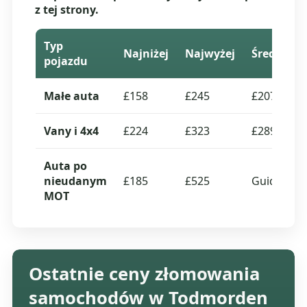
z tej strony.
Typ
Najniżej
Najwyżej
Średnia
pojazdu
Małe auta
£158
£245
£207
Vany i 4x4
£224
£323
£289
Auta po
nieudanym
£185
£525
Guide
MOT
Ostatnie ceny złomowania
samochodów w Todmorden