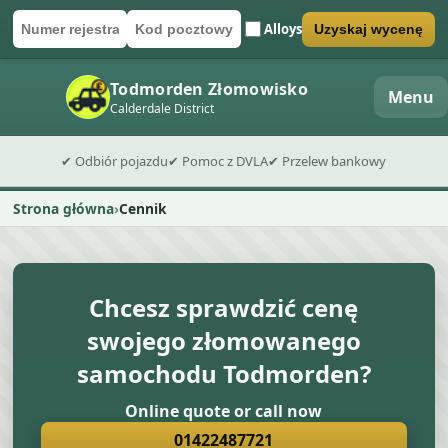
Alloys
Uzyskaj wycenę
Numer rejestracyjny
Kod pocztowy
Wyślij formularz wyceny
Todmorden Złomowisko
Menu
Calderdale District
✔ Odbiór pojazdu
✔ Pomoc z DVLA
✔ Przelew bankowy
Strona główna
Cennik
Chcesz sprawdzić cenę
swojego złomowanego
samochodu Todmorden?
Online quote or call now
01422487721