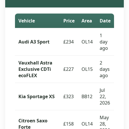
Vehicle
Price
Area
Date
1
Audi A3 Sport
£234
OL14
day
ago
Vauxhall Astra
2
Exclusive CDTi
£227
OL15
days
ecoFLEX
ago
Jul
Kia Sportage XS
£323
BB12
22,
2026
May
Citroen Saxo
£158
OL14
28,
Forte