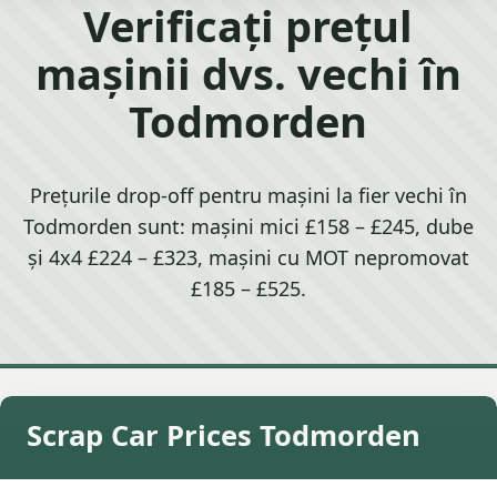
Verificați prețul
mașinii dvs. vechi în
Todmorden
Prețurile drop-off pentru mașini la fier vechi în
Todmorden sunt: mașini mici £158 – £245, dube
și 4x4 £224 – £323, mașini cu MOT nepromovat
£185 – £525.
Scrap Car Prices Todmorden