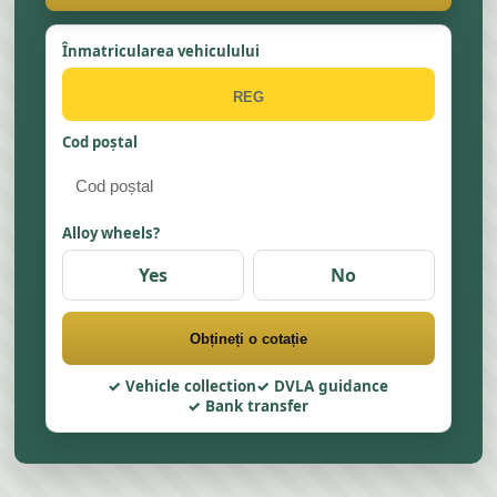
Înmatricularea vehiculului
Cod poștal
Alloy wheels?
Yes
No
Obțineți o cotație
Vehicle collection
DVLA guidance
Bank transfer