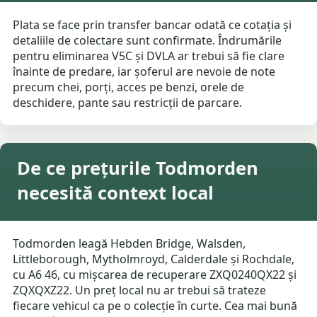
Plata se face prin transfer bancar odată ce cotația și
detaliile de colectare sunt confirmate. Îndrumările
pentru eliminarea V5C și DVLA ar trebui să fie clare
înainte de predare, iar șoferul are nevoie de note
precum chei, porți, acces pe benzi, orele de
deschidere, pante sau restricții de parcare.
De ce prețurile Todmorden
necesită context local
Todmorden leagă Hebden Bridge, Walsden,
Littleborough, Mytholmroyd, Calderdale și Rochdale,
cu A6 46, cu mișcarea de recuperare ZXQ0240QX22 și
ZQXQXZ22. Un preț local nu ar trebui să trateze
fiecare vehicul ca pe o colecție în curte. Cea mai bună