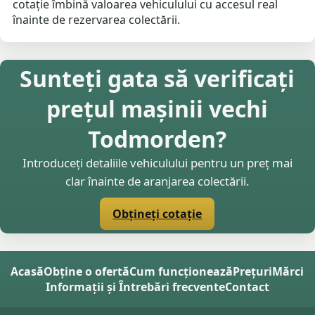
cotație îmbină valoarea vehiculului cu accesul real
înainte de rezervarea colectării.
Sunteți gata să verificați
prețul mașinii vechi
Todmorden?
Introduceți detaliile vehiculului pentru un preț mai
clar înainte de aranjarea colectării.
Obțineți cotație
Acasă
Obține o ofertă
Cum funcționează
Prețuri
Mărci
Informații și Întrebări frecvente
Contact