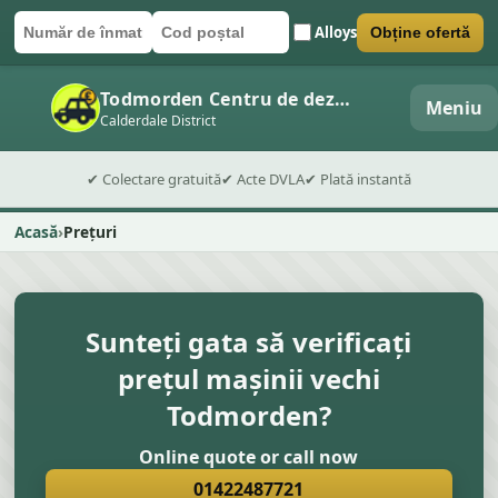
Alloys
Obține ofertă
Număr de înmatriculare
Cod poștal
Trimite formularul
Todmorden Centru de dezmembrări auto
Meniu
Calderdale District
✔ Colectare gratuită
✔ Acte DVLA
✔ Plată instantă
Acasă
Prețuri
Sunteți gata să verificați
prețul mașinii vechi
Todmorden?
Online quote or call now
01422487721