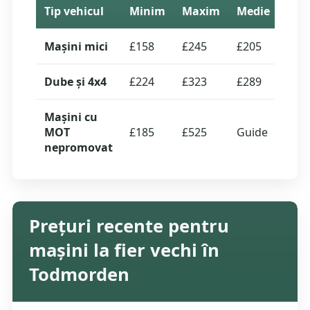
Tip vehicul
Minim
Maxim
Medie
Cota
Mașini mici
£158
£245
£205
19
Dube și 4x4
£224
£323
£289
3
Mașini cu
MOT
£185
£525
Guide
—
nepromovat
Prețuri recente pentru
mașini la fier vechi în
Todmorden